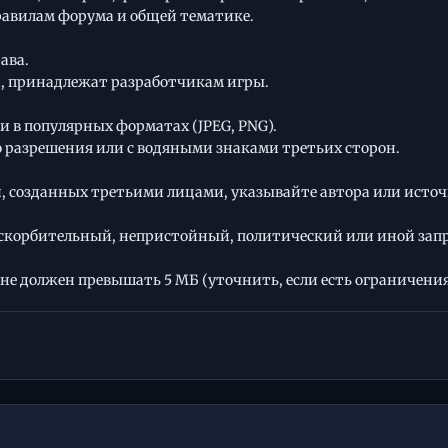
равилам форума и общей тематике.
ава.
ой, принадлежат разработчикам игры.
и в популярных форматах (JPEG, PNG).
 разрешения или с водяными знаками третьих сторон.
 созданных третьими лицами, указывайте автора или источ
оскорбительный, непристойный, политический или иной за
 должен превышать 5 МБ (уточнить, если есть ограничения