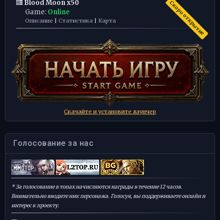
Blood Moon x50
Скоро открытие
Game:
Online
Описание
|
Статистика
|
Карта
Скачайте и установите лаунчер
Голосование за нас
* За голосование в топах начисляются награды в течение 12 часов.
Внимательно вводите ник персонажа. Голосуя, вы поддерживаете онлайн и
интерес к проекту.