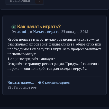
Подписчики
0
Как начать играть?
От
admin
, в
Начать играть
,
25 января, 2018
Чтобы попасть в игру, нужно установить лаунчер — он
сам скачает и проверит файлы клиента, обновит их при
необходимости и запустит игру. Весь процесс занимает
несколько минут.
1. Зарегистрируйте аккаунт
Откройте страницу регистрации. Придумайте логин и
пароль — они понадобятся для входа в игру. 2...
Читать далее...
0 комментариев
8208 просмотров