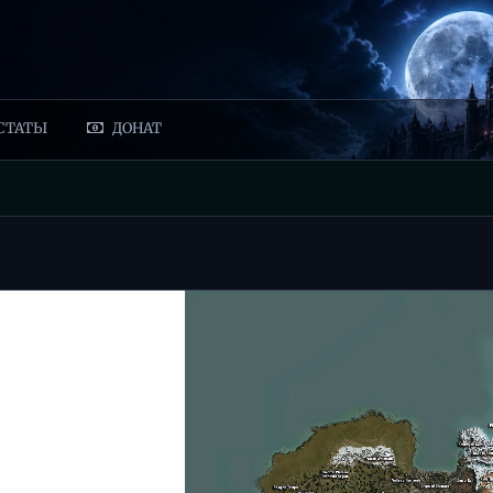
СТАТЫ
ДОНАТ