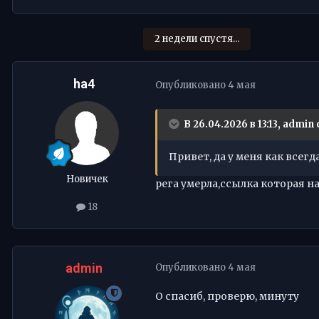
2 недели спустя...
ha4
Опубликовано
4 мая
В 26.04.2026 в 13:13,
admin
Привет, да у меня как всег
Новичек
рега умерла,ссылка которая н
18
admin
Опубликовано
4 мая
О спасиб, проверю, минуту