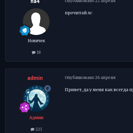
ha4
Опубликовано
22 апреля
прочитай лс
Новичек
18
admin
Опубликовано
26 апреля
Привет, да у меня как всегда
Админ
221