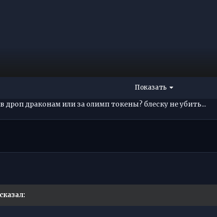
Показать
 в дроп драконам или за олимп токены? блеску не убить...
сказал: