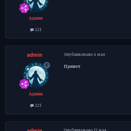
Админ
221
admin
Опубликовано
4 мая
Привет
Админ
221
admin
Опубликовано
12 мая