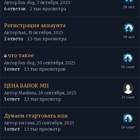
Автор
lon-dog
,
7 октября, 2025
6
ответов
2 тыс
просмотра
Регистрация аккаунта
Автор
ha4
,
19 октября, 2025
2
ответа
1.3 тыс
просмотра
что такое
Автор
lon-dog
,
30 сентября, 2025
1
ответ
1.5 тыс
просмотров
ЦЕНА БАНОК МП
Автор
Mashina
,
26 сентября, 2025
1
ответ
1.3 тыс
просмотр
Думаем стартовать или
Автор
sorcaus
,
25 сентября, 2025
1
ответ
1.5 тыс
просмотр