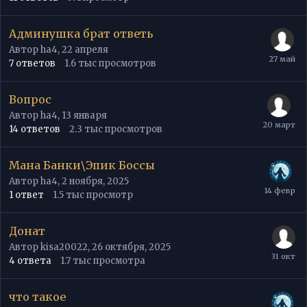
Админушка брат ответь
Автор
ha4
,
22 апреля
7
ответов
1.6 тыс
просмотров
Вопрос
Автор
ha4
,
13 января
14
ответов
2.3 тыс
просмотров
Мана Банки\Эпик Боссы
Автор
ha4
,
2 ноября, 2025
1
ответ
1.5 тыс
просмотр
Донат
Автор
kisa20022
,
26 октября, 2025
4
ответа
1.7 тыс
просмотра
что такое