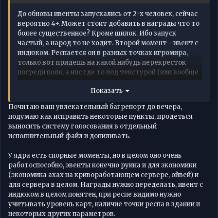
До обновы ивенты запускались от 2-х человек, сейчас
вероятно 4+. Может стоит добавить в награды что то
более существенное? Кроме шилок. Ибо запуск
частый, а народ то не ходит. Второй момент - ивент с
индюком. Респается он в разных точках игромира,
только вот придешь на какой нибудь перекресток
посреди поля, а нпс где то под текстурой (или вообще
нет его). Так же бывает он появляется в замках и клан
Показать
холах, которые не открыть
Почини это как то.
Момент третий, с ним же, он ЖИРНЫЙ для х8.
Почитаю ваш увлекательный багрепорт до вечера,
Награда для кача в виде 3х конфет на виталку, никак
подумаю как исправить некоторые пункты, продеться
не оправдывает ожиданий, учитывая что убить его
выносить систему голосования в отдельный
реально хай лвл персонажем. Качаясь на том же сабе
исполнительный файл и допиливать.
без виталки, убить его нереально. Награда говно с
него. Конфеты тоже не передать.
У ядра есть спорные моменты, но в целом оно очень
ММОтоп по-моему не работает вообще на серве,
работоспособно, эвенты конечно руина и для экономики
монетки не приходят. Где колы добыть не понятно,
(экономика ахах на кривоработающем сервере, ойвей) и
точки на ольфу - тоже.
для сервера в целом. Награды нужно переделать, ивент с
индюком в целом понятен, при респе видимо нужно
учитывать уровень карт, наличие точки респа в здании и
некоторых других параметров.