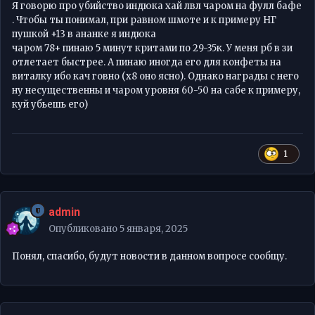
Я говорю про убийство индюка хай лвл чаром на фулл бафе
при респе видимо нужно учитывать уровень карт,
. Чтобы ты понимал, при равном шмоте и к примеру НГ
наличие точки респа в здании и некоторых других
пушкой +13 в ананке я индюка
параметров.
чаром 78+ пинаю 5 минут критами по 29-35к. У меня рб в зи
отлетает быстрее. А пинаю иногда его для конфеты на
По поводу не реально убить без виталки не очень
виталку ибо кач говно (х8 оно ясно). Однако награды с него
понял. Персонаж забафан из комьюнити?
ну несущественны и чаром уровня 60-50 на сабе к примеру,
куй убьешь его)
1
admin
Опубликовано
5 января, 2025
Понял, спасибо, будут новости в данном вопросе сообщу.