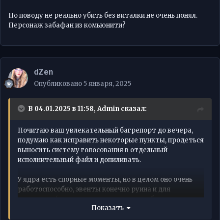
По поводу не реально убить без виталки не очень понял.
Персонаж забафан из комьюнити?
dZen
Опубликовано
5 января, 2025
В 04.01.2025 в 11:58,
Admin
сказал:
Почитаю ваш увлекательный багрепорт до вечера,
подумаю как исправить некоторые пункты, продеться
выносить систему голосования в отдельный
исполнительный файл и допиливать.
У ядра есть спорные моменты, но в целом оно очень
работоспособно, эвенты конечно руина и для
экономики (экономика ахах на кривоработающем
Показать
сервере, ойвей) и для сервера в целом. Награды
нужно переделать, ивент с индюком в целом понятен,