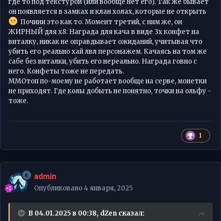
где то под текстурой (или вообще нет его). Так же бывает
он появляется в замках и клан холах, которые не открыть
Почини это как то. Момент третий, с ним же, он
ЖИРНЫЙ для х8. Награда для кача в виде 3х конфет на
виталку, никак не оправдывает ожиданий, учитывая что
убить его реально хай лвл персонажем. Качаясь на том же
сабе без виталки, убить его нереально. Награда говно с
него. Конфеты тоже не передать.
ММОтоп по-моему не работает вообще на серве, монетки
не приходят. Где колы добыть не понятно, точки на ольфу -
тоже.
1
admin
Опубликовано
4 января, 2025
В 04.01.2025 в 00:38,
dZen
сказал: