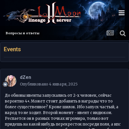
Вопросы и ответы
Events
dZen
Опубликовано
4 января, 2025
До обновы ивенты запускались от 2-х человек, сейчас
вероятно 4+. Может стоит добавить в награды что то
более существенное? Кроме шилок. Ибо запуск частый, а
народ то не ходит. Второй момент - ивент с индюком.
Респается он в разных точках игромира, только вот
придешь на какой нибудь перекресток посреди поля, а нпс