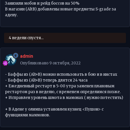
Занизили мобов и рейд боссов на 50%
В магазин (AltB) добавлены новые предметы S-grade за
адену.
4 недели спустя...
admin
Опубликовано
9 октября, 2022
- Баффы из (Alt+B) можно использовать в бою и в инстах
- Баффы из (Alt+B) теперь длятся 24 часа
+ Ежедневный рестарт в 5-00 утра заменен плановым
рестартом раз в неделю, с временем определимся позже.
+ Исправлен уровень шмота в мамонах ( нужно потестить)
+ В Адене у олимпа установлен кузнец <Пушон> с
функциями маммонов.