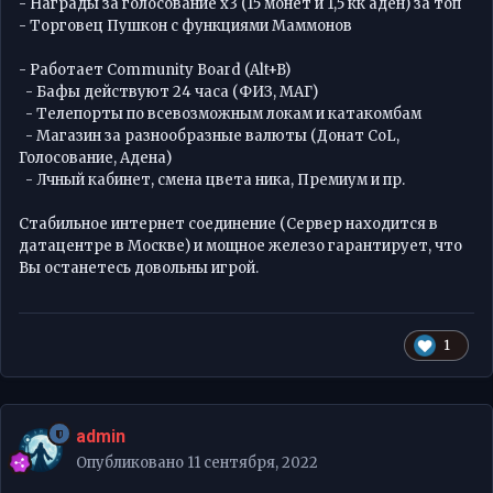
- Награды за голосование х3 (15 монет и 1,5 кк аден) за топ
- Торговец Пушкон с функциями Маммонов
- Работает Community Board (Alt+B)
- Бафы действуют 24 часа (ФИЗ, МАГ)
- Телепорты по всевозможным локам и катакомбам
- Магазин за разнообразные валюты (Донат CoL,
Голосование, Адена)
- Лчный кабинет, смена цвета ника, Премиум и пр.
Стабильное интернет соединение (Сервер находится в
датацентре в Москве) и мощное железо гарантирует, что
Вы останетесь довольны игрой.
1
admin
Опубликовано
11 сентября, 2022