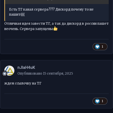
Есть ТГ канал сервера???? Дискорд почему то не
пашит((((
Отличная идея завести ТГ, а так да дискорд в россии пашет
неочень. Сервера запущены
1
nJIaH4uK
Опубликовано
15 сентября, 2025
ждем ссылочку на ТГ
1