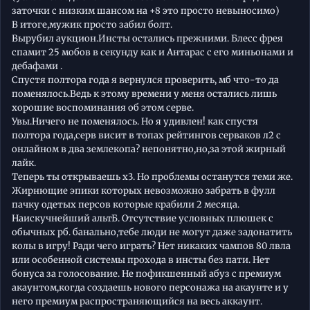
заточки с низким шансом на +8 это просто невыносимо)
В итоге,мужик просто забил болт.
Вырубил аукцион.Инсты остались прежними. Блесс фрея
спамит 25 мобов в секунду как и Антарас с его миньонами и
дебафами .
Спустя полтора года я вернулся проверить, мб что-то да
поменялось.Ведь к этому времени у меня остались лишь
хорошие воспоминания об этом серве.
Увы.Ничего не поменялось. Но я удивлен! как спустя
полтора года,серв висит в топах рейтингов серваков л2 с
онлайном в два землекопа? непонятно,но,за этой жирный
лайк.
Теперь ты открываешь х3. Но проблемы останутся теми же.
Жирнющие эпики которых невозможно забрать в фулл
пачку одетых персов которые крабили 2 месяца.
Наискучнейший альтБ. Отсутствие условных плюшек с
обычных рб. банально,тебе люди не могут даже задонатить
колы в игру! Ради чего играть? Нет никаких чампов 80 лвла
или особенной системы прохода в инсты без пати. Нет
бонуса за голосование. Не пофикшенный абуз с премиум
акаунтом,когда создаешь нового персонажа на акаунте и у
него премиум распространяющийся на весь аккаунт.