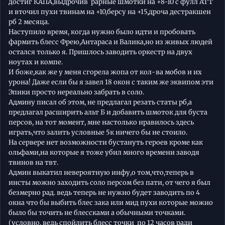
достиг КАПА,выдрочив рарные шмотки на +8-10 с фулл АТТ
и вточил пухи твинам на +10,берсу на +15,дроча дестракшен
рб 2 месяца.
Наступило время, когда нужно было идти и пробовать
фармить блесс Фрею,Антараса и Валика,но из живых людей
остался только я. Пришлось заводить оркестр на двух
ноутах и компе.
И боже,как же у меня сгорела жопа от кол-ва мобов и их
урона! Даже если бы я завел 18 окон с таким же эквипом эти
Эпики просто нереально забрать в соло.
Админу писал об этом, не предлагал резать статы рб,а
предлагал расширить альт Б и добавить шмоток для буста
персов, на тот момент, мне настолько нравилось здесь
играть,что залить условные 5к ничего бы не стоило.
На сервере нет возможности бустануть героев кроме как
ольфами,на которые я тоже убил много времени заводя
твинов на твт.
Админ выкатил невероятную инфу,о том,что,теперь в
инсты можно заходить соло персом без пати, от чего я был
безмерно рад. ведь теперь не нужно будет заводить по 4
окна что бы выбить блес зака или мид пухи которые можно
было бы точить не блессками а обычными точками.
(условно. ведь спойлить блесс точки по 12 часов ради