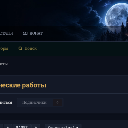
СТАТЫ
ДОНАТ
торы
Поиск
боты
ческие работы
иться
Подписчики
0
4
ДАЛЕЕ
Страница 1 из 4