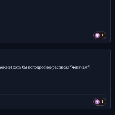
1
аемые) хоть бы поподробнее расписал "чепачем")
1