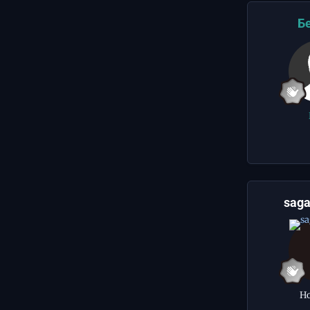
Б
sag
Н