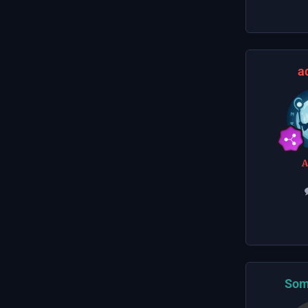
a
Som