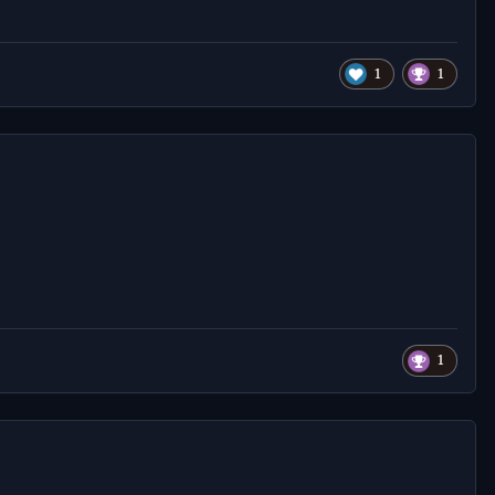
1
1
1