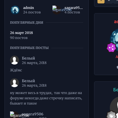
admin
sagara9506
24 постов
4 постов
a
ПОПУЛЯРНЫЕ ДНИ
26 март 2018
90 постов
ПОПУЛЯРНЫЕ ПОСТЫ
Белый
26 марта, 2018
Ждёмс
Белый
26 марта, 2018
Б
ну может весь в трудах, так что даже на
форуме некогда даже строчку написать,
бывает и такое
sagara9506