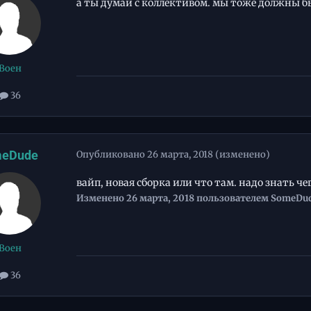
а ты думай с коллективом. мы тоже должны б
Воен
36
eDude
Опубликовано
26 марта, 2018
(изменено)
вайп, новая сборка или что там. надо знать ч
Изменено
26 марта, 2018
пользователем SomeDu
Воен
36