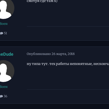
смотря где там х)
Воен
51
eDude
Опубликовано
26 марта, 2018
ну типа тут. тех работы непонятные, несконч
Воен
36