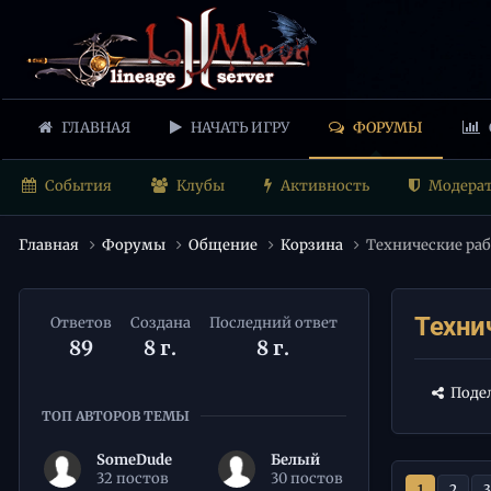
ГЛАВНАЯ
НАЧАТЬ ИГРУ
ФОРУМЫ
События
Клубы
Активность
Модера
Главная
Форумы
Общение
Корзина
Технические ра
Техни
Ответов
Создана
Последний ответ
89
8 г.
8 г.
Подел
ТОП АВТОРОВ ТЕМЫ
SomeDude
Белый
32 постов
30 постов
1
2
3