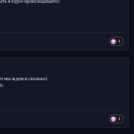
ыть в курсе происходящего)
1
его мы ждем и сколько)
de
1