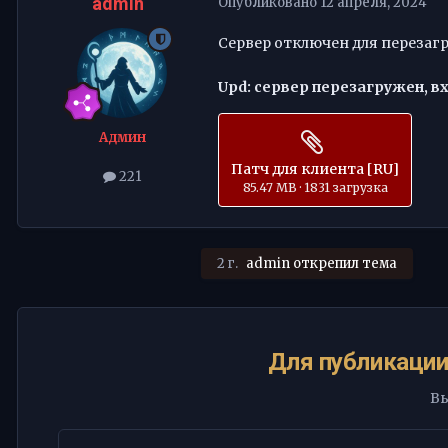
admin
Опубликовано
12 апреля, 2024
Сервер отключен для перезагр
Upd: сервер перезагружен, в
Админ
Патч для клиента [RU]
221
85.47 MB
·
1831 загрузка
2 г.
admin
открепил тема
Для публикации
Вы